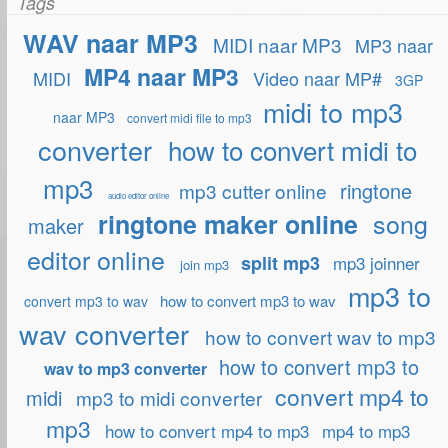
Tags
WAV naar MP3
MIDI naar MP3
MP3 naar
MP4 naar MP3
MIDI
Video naar MP#
3GP
midi to mp3
naar MP3
convert midi file to mp3
converter
how to convert midi to
mp3
ringtone
mp3 cutter online
audio editor online
song
ringtone maker online
maker
editor online
split mp3
mp3 joinner
join mp3
mp3 to
how to convert mp3 to wav
convert mp3 to wav
wav converter
how to convert wav to mp3
how to convert mp3 to
wav to mp3 converter
convert mp4 to
midi
mp3 to midi converter
mp3
how to convert mp4 to mp3
mp4 to mp3