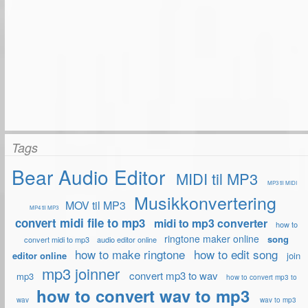
Tags
Bear Audio Editor
MIDI til MP3
MP3 til MIDI
Musikkonvertering
MOV til MP3
MP4 til MP3
convert midi file to mp3
midi to mp3 converter
how to
ringtone maker online
song
convert midi to mp3
audio editor online
how to make ringtone
how to edit song
editor online
join
mp3 joinner
convert mp3 to wav
mp3
how to convert mp3 to
how to convert wav to mp3
wav
wav to mp3