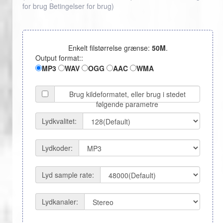
for brug
Betingelser for brug
)
Enkelt filstørrelse grænse:
50M
.
Output format::
MP3
WAV
OGG
AAC
WMA
Brug kildeformatet, eller brug i stedet
følgende parametre
Lydkvalitet:
Lydkoder:
Lyd sample rate:
Lydkanaler: