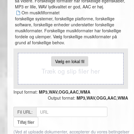
så videre. Forskellige formater har forskellige egenskaber,
MP3 er lille, WAV lydkvalitet er god, AAC er høj.
Om musikfilformatet
forskellige systemer, forskellige platforme, forskellige
software, forskellige enheder understøtter forskellige
musikformater. Forskellige musikformater har forskellige
fordele og ulemper. Vælg forskellige musikformater på
grund af forskellige behov.
Vælg en lokal fil
Træk og slip filer her
Input format:
MP3,WAV,OGG,AAC,WMA
Output format:
MP3,WAV,OGG,AAC,WMA
Fil URL:
Tilføj filer
(Ved at uploade dokumenter, accepterer du vores betingelser