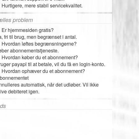
. Hurtigere, mere stabil servicekvalitet.
ælles problem
. Er hjemmesiden gratis?
a, fri til brug, men begrænset i antal.
. Hvordan løftes begrænsningerne?
øber abonnementstjeneste.
. Hvordan køber du et abonnement?
ruger payapl til at betale, vil du få en login-konto.
. Hvordan ophæver du et abonnement?
bonnementet
nnulleres automatisk, når det udløber. Vil ikke
live debiteret igen.
ds