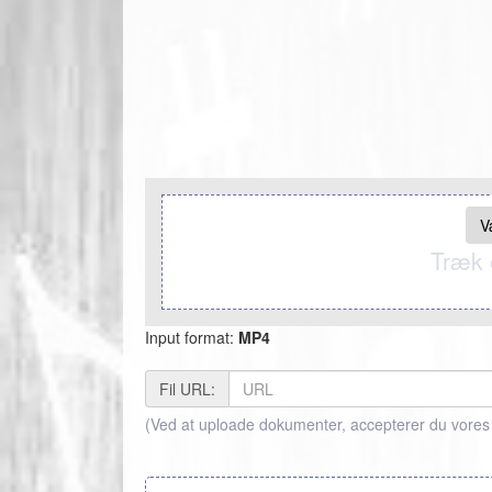
V
Træk o
Input format:
MP4
Fil URL:
(Ved at uploade dokumenter, accepterer du vores 