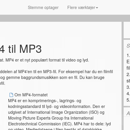
Stemme optager
Flere værktøjer
 til MP3
S
1
. MP4 er et nyt populært format til video og lyd.
E
fi
ddelen af ​​MP4'en til en MP3-fil. For eksempel har du en filmfil
2
en og gemme baggrundsmusikken som en fil. Du kan bruge
s
fil.
3
4
Om MP4-formatet
5
MP4 er en komprimerings-, lagrings- og
kodningsstandard til lyd- og videoinformation. Den er
udgivet af International Image Organization (ISO) og
A
Moving Picture Experts Group fra International
Electrotechnical Commission (IEC). MP4 har to dele: lyd
og video. Mediedataene i filen består af datablokke.