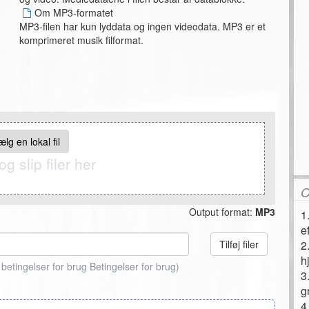
Om MP3-formatet
MP3-filen har kun lyddata og ingen videodata. MP3 er et
komprimeret musik filformat.
ælg en lokal fil
g slip filer her
O
Output format:
MP3
1
e
Tilføj filer
2
h
betingelser for brug
Betingelser for brug
)
3
g
4