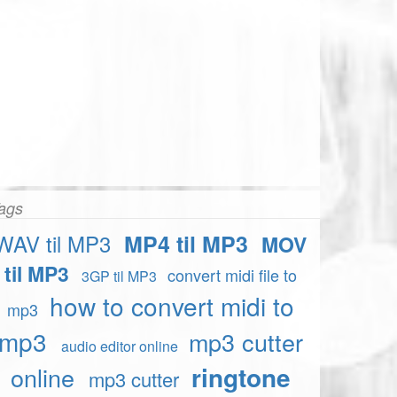
ags
WAV til MP3
MP4 til MP3
MOV
til MP3
convert midi file to
3GP til MP3
how to convert midi to
mp3
mp3
mp3 cutter
audio editor online
ringtone
online
mp3 cutter