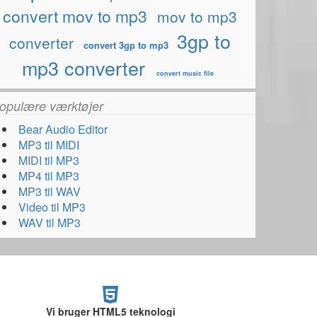
convert mov to mp3
mov to mp3
3gp to
converter
convert 3gp to mp3
mp3 converter
convert music file
opulære værktøjer
Bear Audio Editor
MP3 til MIDI
MIDI til MP3
MP4 til MP3
MP3 til WAV
Video til MP3
WAV til MP3
Vi bruger HTML5 teknologi