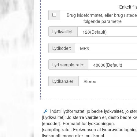
Enkelt fi
Brug kildeformatet, eller brug i stede
følgende parametre
Lydkvalitet:
Lydkoder:
Lyd sample rate:
Lydkanaler:
Indstil lydformatet, jo bedre lydkvalitet, jo stør
[Lydkvalitet]: Jo større værdien er, desto bedre kval
[encoder]: Formatet for lydkodningen.
[sampling rate]: Frekvensen af ​​lydprøveudtagning, 
[lydkanal]: mono eller multikanal.