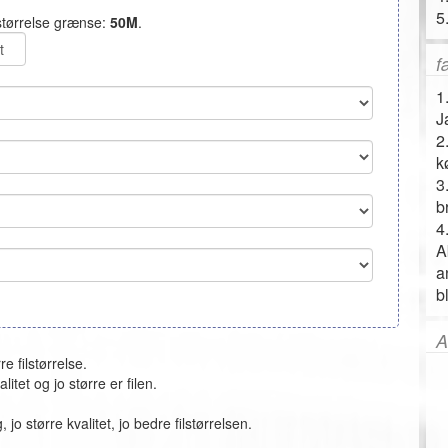
5
lstørrelse grænse:
50M
.
t
f
1
J
2
k
3
b
4
A
a
b
A
re filstørrelse.
itet og jo større er filen.
jo større kvalitet, jo bedre filstørrelsen.