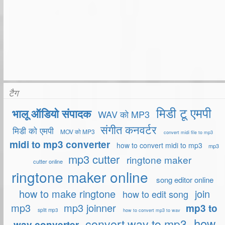
टैग
मिडी टू एमपी
भालू ऑडियो संपादक
WAV को MP3
संगीत कनवर्टर
मिडी को एमपी
MOV को MP3
convert midi file to mp3
midi to mp3 converter
how to convert midi to mp3
mp3
mp3 cutter
ringtone maker
cutter online
ringtone maker online
song editor online
how to make ringtone
join
how to edit song
mp3
mp3 joinner
mp3 to
split mp3
how to convert mp3 to wav
how
convert wav to mp3
wav converter