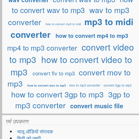
wav to mp3
to convert wav to mp3
mp3 to midi
converter
how to convert mp3 to midi
converter
how to convert mp4 to mp3
convert video
mp4 to mp3 converter
to mp3
how to convert video to
mp3
convert mov to
convert flv to mp3
mp3
mov to mp3 converter
convert 3gp to mp3
how to convert mov to mp3
how to convert 3gp to mp3
3gp to
mp3 converter
convert music file
गर्म उपकरण
भालू ऑडियो संपादक
मिडी को एमपी