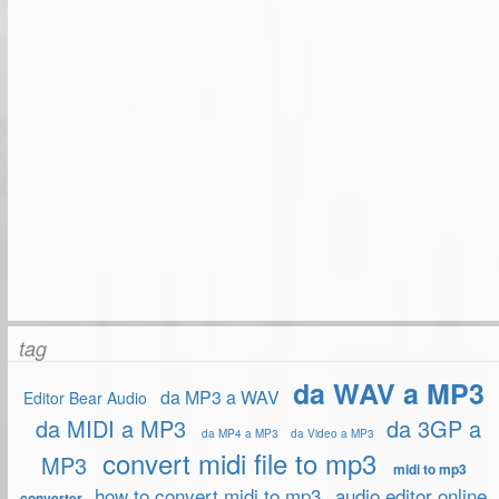
tag
da WAV a MP3
da MP3 a WAV
Editor Bear Audio
da MIDI a MP3
da 3GP a
da MP4 a MP3
da Video a MP3
convert midi file to mp3
MP3
midi to mp3
how to convert midi to mp3
audio editor online
converter