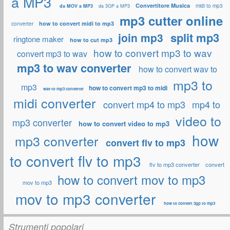
a MP3
Convertitore Musica
midi to mp3
da MOV a MP3
da 3GP a MP3
mp3 cutter online
how to convert midi to mp3
converter
split mp3
join mp3
ringtone maker
how to cut mp3
how to convert mp3 to wav
convert mp3 to wav
mp3 to wav converter
how to convert wav to
mp3 to
mp3
how to convert mp3 to midi
wav to mp3 converter
midi converter
convert mp4 to mp3
mp4 to
video to
mp3 converter
how to convert video to mp3
how
mp3 converter
convert flv to mp3
to convert flv to mp3
flv to mp3 converter
convert
how to convert mov to mp3
mov to mp3
mov to mp3 converter
how to convert 3gp to mp3
Strumenti popolari