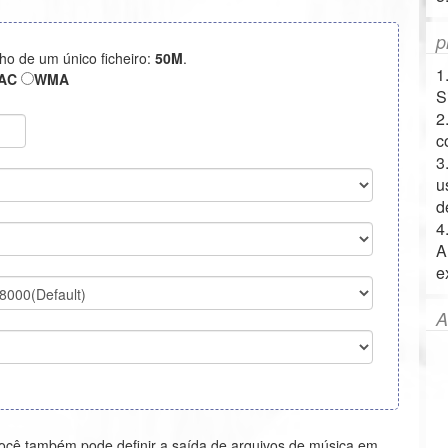
p
ho de um único ficheiro:
50M
.
1
AC
WMA
S
2
c
3
u
d
4
A
e
A
ocê também pode definir a saída de arquivos de música em