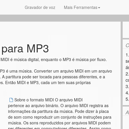
Gravador de voz
Mais Ferramentas
 para MP3
C
1
IDI é música digital, enquanto o MP3 é música por fluxo.
s
á
MP3 é uma música. Converter um arquivo MIDI em um arquivo
2
A partitura pode ser tocada para pessoas diferentes, e a
c
es. Então MIDI e MP3, cada um tem suas próprias
3
4
5
Sobre o formato MIDI O arquivo MIDI
pertence ao arquivo binário. O arquivo MIDI registra as
informações da partitura da música. Pode dizer à placa
A
de som como reproduzir um conjunto de instruções para
música. Os sons reproduzidos por arquivos MIDI podem
ser diferentes em computadores diferentes. Assim como