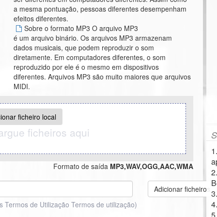
a mesma pontuação, pessoas diferentes desempenham
efeitos diferentes.
Sobre o formato MP3 O arquivo MP3
é um arquivo binário. Os arquivos MP3 armazenam
dados musicais, que podem reproduzir o som
diretamente. Em computadores diferentes, o som
reproduzido por ele é o mesmo em dispositivos
diferentes. Arquivos MP3 são muito maiores que arquivos
MIDI.
ionar ficheiro local
argue ficheiros aqui
S
1
a
Formato de saída
MP3,WAV,OGG,AAC,WMA
2
B
Adicionar ficheiros
3
4
s Termos de Utilização
Termos de utilização
)
5