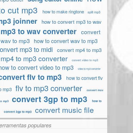
to cut mp3
how to make ringtone
split mp3
mp3 joinner
how to convert mp3 to wav
mp3 to wav converter
convert
wav to mp3
how to convert wav to mp3
onvert mp3 to midi
convert mp4 to mp3
mp4 to mp3 converter
convert video to mp3
how to convert video to mp3
video to mp3 converter
convert flv to mp3
how to convert flv
flv to mp3 converter
o mp3
convert mov
convert 3gp to mp3
how to
to mp3
convert music file
convert 3gp to mp3
erramentas populares