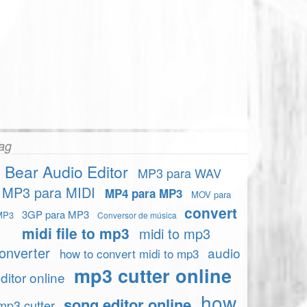
ag
Bear Audio Editor
MP3 para WAV
MP3 para MIDI
MP4 para MP3
MOV para
convert
3GP para MP3
MP3
Conversor de música
midi file to mp3
midi to mp3
onverter
audio
how to convert midi to mp3
mp3 cutter online
ditor online
how
song editor online
mp3 cutter