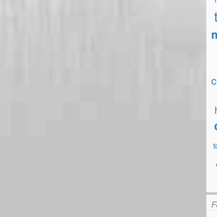
c
t
F