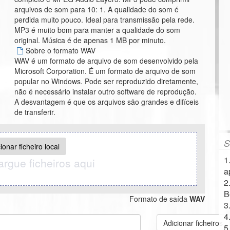
arquivos de som para 10: 1. A qualidade do som é
perdida muito pouco. Ideal para transmissão pela rede.
MP3 é muito bom para manter a qualidade do som
original. Música é de apenas 1 MB por minuto.
Sobre o formato WAV
WAV é um formato de arquivo de som desenvolvido pela
Microsoft Corporation. É um formato de arquivo de som
popular no Windows. Pode ser reproduzido diretamente,
não é necessário instalar outro software de reprodução.
A desvantagem é que os arquivos são grandes e difíceis
de transferir.
S
ionar ficheiro local
1
argue ficheiros aqui
a
2
B
Formato de saída
WAV
3
4
Adicionar ficheiros
5