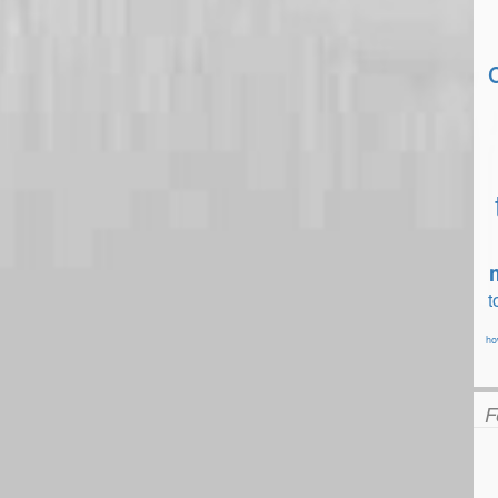
t
ho
F