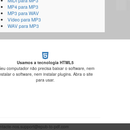
MIDI para MP3
MP4 para MP3
MP3 para WAV
Vídeo para MP3
WAV para MP3
Usamos a tecnologia HTML5
Seu computador não precisa baixar o software, nem
nstalar o software, nem instalar plugins. Abra o site
para usar.
contacte-nos.support@epub-to-pdf.com