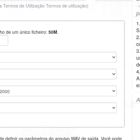
s Termos de Utilização
Termos de utilização
)
p
1
S
ho de um único ficheiro:
50M
.
2
c
3
u
d
4
A
e
A
e definir os parâmetros do arquivo WAV de saída. Você pode