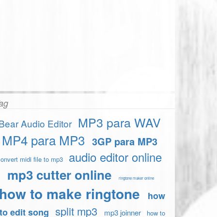
ag
MP3 para WAV
Bear Audio Editor
MP4 para MP3
3GP para MP3
audio editor online
onvert midi file to mp3
mp3 cutter online
ringtone maker online
how to make ringtone
how
split mp3
to edit song
mp3 joinner
how to