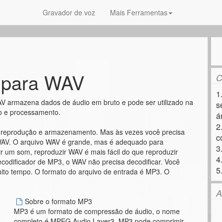
Gravador de voz
Mais Ferramentas
para WAV
C
1
 armazena dados de áudio em bruto e pode ser utilizado na
s
o e processamento.
á
2
 reprodução e armazenamento. Mas às vezes você precisa
c
o WAV. O arquivo WAV é grande, mas é adequado para
3
r um som, reproduzir WAV é mais fácil do que reproduzir
4
odificador de MP3, o WAV não precisa decodificar. Você
5
ito tempo. O formato do arquivo de entrada é MP3. O
A
Sobre o formato MP3
MP3 é um formato de compressão de áudio, o nome
completo é MPEG Audio Layer3. MP3 pode comprimir