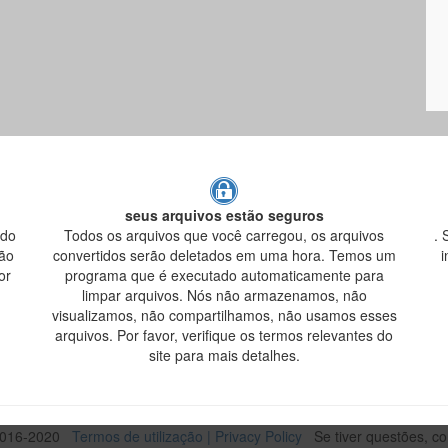
seus arquivos estão seguros
ndo
Todos os arquivos que você carregou, os arquivos
. 
são
convertidos serão deletados em uma hora. Temos um
i
or
programa que é executado automaticamente para
limpar arquivos. Nós não armazenamos, não
visualizamos, não compartilhamos, não usamos esses
arquivos. Por favor, verifique os termos relevantes do
site para mais detalhes.
016-2020
Termos de utilização
|
Privacy Policy
Se tiver questões, 