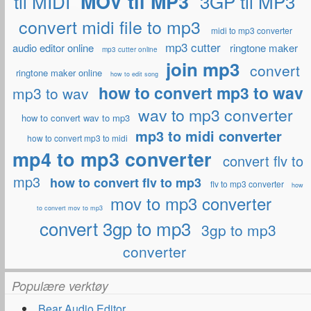
til MIDI
MOV til MP3
3GP til MP3
convert midi file to mp3
midi to mp3 converter
mp3 cutter
audio editor online
ringtone maker
mp3 cutter online
join mp3
convert
ringtone maker online
how to edit song
how to convert mp3 to wav
mp3 to wav
wav to mp3 converter
how to convert wav to mp3
mp3 to midi converter
how to convert mp3 to midi
mp4 to mp3 converter
convert flv to
mp3
how to convert flv to mp3
flv to mp3 converter
how
mov to mp3 converter
to convert mov to mp3
convert 3gp to mp3
3gp to mp3
converter
Populære verktøy
Bear Audio Editor