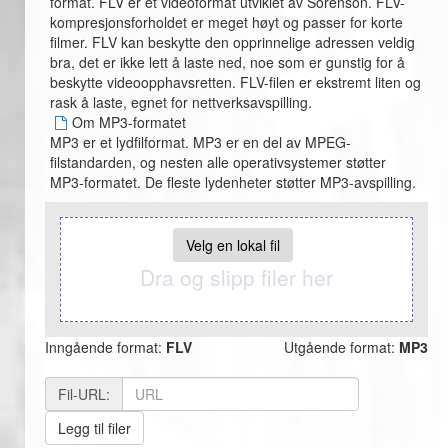
format. FLV er et videoformat utviklet av Sorenson. FLV-
kompresjonsforholdet er meget høyt og passer for korte
filmer. FLV kan beskytte den opprinnelige adressen veldig
bra, det er ikke lett å laste ned, noe som er gunstig for å
beskytte videoopphavsretten. FLV-filen er ekstremt liten og
rask å laste, egnet for nettverksavspilling.
Om MP3-formatet
MP3 er et lydfilformat. MP3 er en del av MPEG-
filstandarden, og nesten alle operativsystemer støtter
MP3-formatet. De fleste lydenheter støtter MP3-avspilling.
Velg en lokal fil
Dra og slipp filer her
Inngående format:
FLV
Utgående format:
MP3
Fil-URL:
Legg til filer