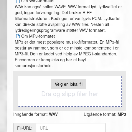
Om WAV-formatet
WAV kan også kalles WAVE. WAV-format lyd, lydkvalitet er
god, ingen forvrengning. Det bruker RIFF
filformatstrukturen. Kodingen er vanligvis PCM. Lydkortet
kan direkte støtte avspilling av WAV-filer. Nesten all
lydredigeringsprogramvare støtter WAV-formatet.
Om MP3-formatet
MP3 er det mest populære musikkfilformatet. En MP3-fil
består av rammer, som er de minste komponentene i en
MP3-fil. Den er kodet ved hjelp av MPEG1-standarden.
Encoderen er kompleks og har et høyt
kompresjonsforhold.
Velg en lokal fil
Dra og slipp filer her
Inngående format:
WAV
Utgående format:
MP3
Fil-URL: