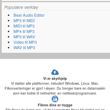
Populære verktøy
Bear Audio Editor
MP3 til MIDI
MIDI til MP3
MP4 til MP3
MP3 til WAV
Video til MP3
WAV til MP3
Vi er skythjelp
Vi støtter alle plattformer, inkludert Windows, Linux, Mac.
Filkonverteringer er gjort i skyen. Du trenger bare en datamaskin
som kan koble til nettverket, en nettleserprogramvare.
Filene dine er trygge
Alle filene du lastet opp, vil de konverterte filene bli slettet om en