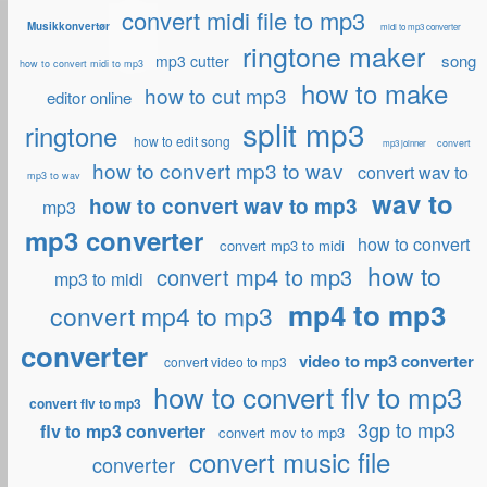
convert midi file to mp3
Musikkonvertør
midi to mp3 converter
ringtone maker
song
mp3 cutter
how to convert midi to mp3
how to make
how to cut mp3
editor online
split mp3
ringtone
how to edit song
convert
mp3 joinner
how to convert mp3 to wav
convert wav to
mp3 to wav
wav to
how to convert wav to mp3
mp3
mp3 converter
how to convert
convert mp3 to midi
how to
convert mp4 to mp3
mp3 to midi
mp4 to mp3
convert mp4 to mp3
converter
video to mp3 converter
convert video to mp3
how to convert flv to mp3
convert flv to mp3
3gp to mp3
flv to mp3 converter
convert mov to mp3
convert music file
converter