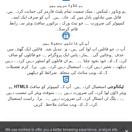
ہم کلاؤڈ سروس ہیں
ہم ونڈوز ، لینکس ، میک سمیت تمام پلیٹ فارمز کی حمایت کرتے ہیں۔
فائل میں تبادلوں بادل میں کیے جاتے ہیں۔ آپ کو صرف ایک ایسے
کمپیوٹر کی ضرورت ہے جو نیٹ ورک ، برائوزر سافٹ ویئر سے رابطہ
قائم کرسکے۔
آپ کی فائلیں محفوظ ہیں
آپ نے جو فائلیں اپ لوڈ کی ہیں ، وہ تبدیل شدہ فائلیں ایک گھنٹے میں
حذف ہوجائیں گی۔ ہمارے پاس ایک پروگرام ہے جو فائلوں کو صاف
کرنے کے لئے خود بخود چلتا ہے۔ ہم ان فائلوں کو اسٹور نہیں کرتے ، نہیں
دیکھتے ، شئیر نہیں کرتے ، استعمال نہیں کرتے ہیں۔ براہ کرم تفصیلات
کے لئے ویب سائٹ کی متعلقہ شرائط کو دیکھیں۔
ہم HTML5 ٹیکنالوجی
استعمال کرتے ہیں۔ آپ کے کمپیوٹر کو سافٹ
ویئر ڈاؤن لوڈ کرنے کی ضرورت نہیں ہے ، سوفٹ ویئر کی تنصیب نہیں
ہے ، پلگ ان انسٹال کرنے کی ضرورت نہیں ہے۔ براہ راست استعمال
کرنے کے لئے ویب سائٹ ملاحظہ کریں.
×
آن لائن MP3 کٹر اور رنگ ٹون بنانے والا
© 2016-2020
استعمال کرنے کی
We use cookies to offer you a better browsing experience, analyze site