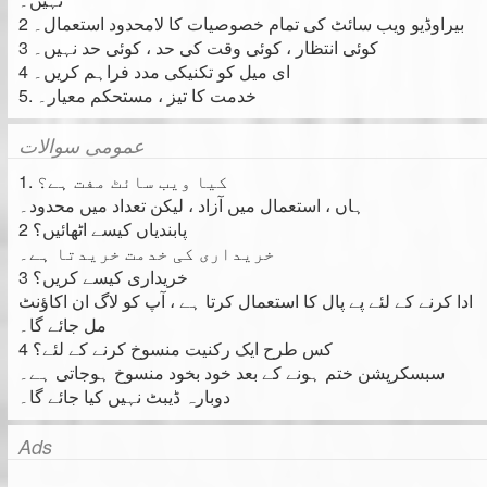
2 بیراوڈیو ویب سائٹ کی تمام خصوصیات کا لامحدود استعمال۔
3 کوئی انتظار ، کوئی وقت کی حد ، کوئی حد نہیں۔
4 ای میل کو تکنیکی مدد فراہم کریں۔
5. خدمت کا تیز ، مستحکم معیار۔
عمومی سوالات
1. کیا ویب سائٹ مفت ہے؟
ہاں ، استعمال میں آزاد ، لیکن تعداد میں محدود۔
2 پابندیاں کیسے اٹھائیں؟
خریداری کی خدمت خریدتا ہے۔
3 خریداری کیسے کریں؟
ادا کرنے کے لئے پے پال کا استعمال کرتا ہے ، آپ کو لاگ ان اکاؤنٹ
مل جائے گا۔
4 کس طرح ایک رکنیت منسوخ کرنے کے لئے؟
سبسکرپشن ختم ہونے کے بعد خود بخود منسوخ ہوجاتی ہے۔
دوبارہ ڈیبٹ نہیں کیا جائے گا۔
Ads