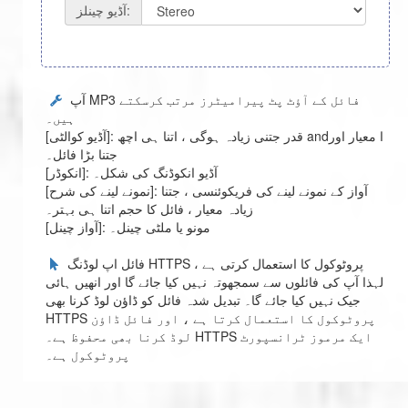
آڈیو چینلز:
آپ MP3 فائل کے آؤٹ پٹ پیرامیٹرز مرتب کرسکتے
ہیں۔
[آڈیو کوالٹی]: قدر جتنی زیادہ ہوگی ، اتنا ہی اچھ andا معیار اور
جتنا بڑا فائل۔
[انکوڈر]: آڈیو انکوڈنگ کی شکل۔
[نمونے لینے کی شرح]: آواز کے نمونے لینے کی فریکوئنسی ، جتنا
زیادہ معیار ، فائل کا حجم اتنا ہی بہتر۔
[آواز چینل]: مونو یا ملٹی چینل۔
فائل اپ لوڈنگ HTTPS پروٹوکول کا استعمال کرتی ہے ،
لہذا آپ کی فائلوں سے سمجھوتہ نہیں کیا جائے گا اور انھیں ہائی
جیک نہیں کیا جائے گا۔ تبدیل شدہ فائل کو ڈاؤن لوڈ کرنا بھی
HTTPS پروٹوکول کا استعمال کرتا ہے ، اور فائل ڈاؤن
لوڈ کرنا بھی محفوظ ہے۔ HTTPS ایک مرموز ٹرانسپورٹ
پروٹوکول ہے۔