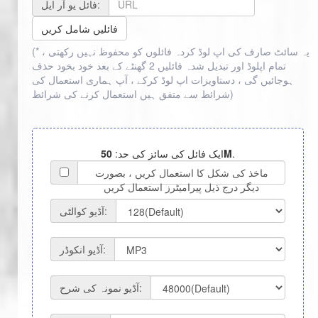
فائل یو آر ایل:
فائلیں شامل کریں
(* یہ سائٹ صارف کی اپ لوڈ کردہ فائلوں کو محفوظ نہیں رکھتی ،
تمام اپلوڈ اور تبدیل شدہ فائلیں 2 گھنٹے کے بعد خود بخود حذف
ہوجائیں گی ، دستاویزات اپ لوڈ کرکے ، آپ ہماری استعمال کی
)
شرائط سے متفق ہیں
استعمال کرنے کی شرائط
.
50M
ایک فائل کی سائز کی حد:
ماخذ کی شکل کا استعمال کریں ، بصورت
دیگر درج ذیل پیرامیٹرز استعمال کریں
آڈیو کوالٹی:
آڈیو انکوڈر:
آڈیو نمونہ کی شرح: