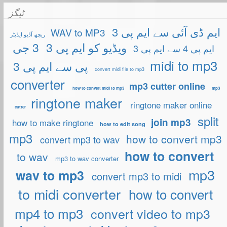
ٹیگز
ایم ڈی آئی سے ایم پی 3
WAV to MP3
ریچھ آڈیو ایڈیٹر
ویڈیو کو ایم پی 3
3 جی
ایم پی 4 سے ایم پی 3
midi to mp3
پی سے ایم پی 3
convert midi file to mp3
converter
mp3 cutter online
how to convert midi to mp3
mp3
ringtone maker
ringtone maker online
cutter
split
join mp3
how to make ringtone
how to edit song
mp3
how to convert mp3
convert mp3 to wav
how to convert
to wav
mp3 to wav converter
mp3
wav to mp3
convert mp3 to midi
to midi converter
how to convert
mp4 to mp3
convert video to mp3