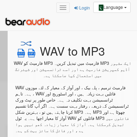
Language
Login
Home
/
WAV to MP3
WAV to MP3
WAV فارمیٹ کو MP3 فارمیٹ میں تبدیل کریں۔ MP3 ایک مشہور
آڈیو کمپریشن فارمیٹ ہے اور اسے ٹرانسمیشن اور شیئرنگ
میں استعمال کیا جاسکتا ہے۔
WAV فارمیٹ ترمیم ، پلے بیک ، اور آواز کے معیار کے لئے موزوں
ہے۔ تاہم ، WAV فائلیں بہت زیادہ ہیں ، اور اسٹوریج اور
ٹرانسمیشن بہت تکلیف دہ ہے۔ خاص طور پر نیٹ ورک
ٹرانسمیشن کے ذریعے ، رفتار بہت سست ہے۔ اگر آپ گانا تقسیم
کرنا چاہتے ہیں تو ، بہترین شکل MP3 ہے۔ MP3 چھوٹا ہے اور
آواز کا معیار اچھا ہے۔ یہ ٹول WAV فائلوں کو MP3 فائلوں میں
تبدیل کرسکتا ہے۔ آواز کا معیار زیادہ کھو نہیں ہوا
ہے ، اور فائل کا سائز بہت کم ہے۔