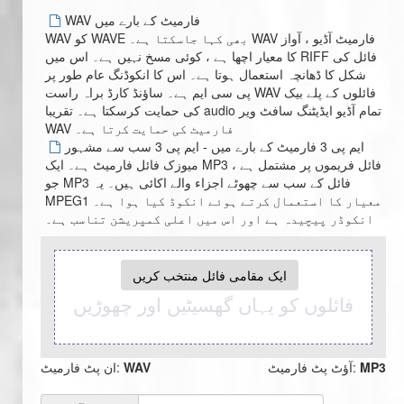
WAV فارمیٹ کے بارے میں
WAV کو WAVE بھی کہا جاسکتا ہے۔ WAV فارمیٹ آڈیو ، آواز
کا معیار اچھا ہے ، کوئی مسخ نہیں ہے۔ اس میں RIFF فائل کی
شکل کا ڈھانچہ استعمال ہوتا ہے۔ اس کا انکوڈنگ عام طور پر
پی سی ایم ہے۔ ساؤنڈ کارڈ براہ راست WAV فائلوں کے پلے بیک
کی حمایت کرسکتا ہے۔ تقریبا audio تمام آڈیو ایڈیٹنگ سافٹ ویر
WAV فارمیٹ کی حمایت کرتا ہے۔
ایم پی 3 فارمیٹ کے بارے میں - ایم پی 3 سب سے مشہور
میوزک فائل فارمیٹ ہے۔ ایک MP3 فائل فریموں پر مشتمل ہے ،
جو MP3 فائل کے سب سے چھوٹے اجزاء والے اکائی ہیں۔ یہ
MPEG1 معیار کا استعمال کرتے ہوئے انکوڈ کیا ہوا ہے۔
انکوڈر پیچیدہ ہے اور اس میں اعلی کمپریشن تناسب ہے۔
ایک مقامی فائل منتخب کریں
فائلوں کو یہاں گھسیٹیں اور چھوڑیں
MP3
آؤٹ پٹ فارمیٹ:
WAV
ان پٹ فارمیٹ: