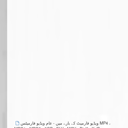
ویڈیو فارمیٹ کے بارے میں - عام ویڈیو فارمیٹس MP4 ،