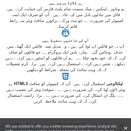
ہم کلاؤڈ سروس ہیں
ہم ونڈوز ، لینکس ، میک سمیت تمام پلیٹ فارمز کی حمایت کرتے ہیں۔
فائل میں تبادلوں بادل میں کیے جاتے ہیں۔ آپ کو صرف ایک ایسے
کمپیوٹر کی ضرورت ہے جو نیٹ ورک ، برائوزر سافٹ ویئر سے رابطہ
قائم کرسکے۔
آپ کی فائلیں محفوظ ہیں
آپ نے جو فائلیں اپ لوڈ کی ہیں ، وہ تبدیل شدہ فائلیں ایک گھنٹے میں
حذف ہوجائیں گی۔ ہمارے پاس ایک پروگرام ہے جو فائلوں کو صاف
کرنے کے لئے خود بخود چلتا ہے۔ ہم ان فائلوں کو اسٹور نہیں کرتے ، نہیں
دیکھتے ، شئیر نہیں کرتے ، استعمال نہیں کرتے ہیں۔ براہ کرم تفصیلات
کے لئے ویب سائٹ کی متعلقہ شرائط کو دیکھیں۔
ہم HTML5 ٹیکنالوجی
استعمال کرتے ہیں۔ آپ کے کمپیوٹر کو سافٹ
ویئر ڈاؤن لوڈ کرنے کی ضرورت نہیں ہے ، سوفٹ ویئر کی تنصیب نہیں
ہے ، پلگ ان انسٹال کرنے کی ضرورت نہیں ہے۔ براہ راست استعمال
کرنے کے لئے ویب سائٹ ملاحظہ کریں.
×
آن لائن MP3 کٹر اور رنگ ٹون بنانے والا
© 2016-2020
استعمال کرنے کی
We use cookies to offer you a better browsing experience, analyze site
اگر آپ کے کوئی سوالات ہیں تو ، براہ کرم رابطہ
Privacy Policy
|
شرائط
traffic, personalize content, and serve targeted advertisements. Read