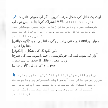
آؤٹ پٹ فائل کی شکل مرتب کریں۔ اگر آپ صوتی فائل کا
اشتراک کرنا چاہتے ہیں تو ، آپ MP3 فارمیٹ کا انتخاب
کرسکتے ہیں۔ ویڈیو فائل زیادہ بڑی نہیں ہوسکتی ہے۔
اگر ویڈیو فائل بڑی ہے تو ، سرور پر اپ لوڈ کرنے میں
کافی وقت لگتا ہے۔
[آڈیو کوالٹی]: قدر جتنی زیادہ ہوگی ، اتنا ہی اچھ andا معیار اور
جتنا بڑا فائل۔
[انکوڈر]: آڈیو انکوڈنگ کی شکل۔
[نمونے لینے کی شرح]: آواز کے نمونے لینے کی فریکوئنسی ، جتنا
زیادہ معیار ، فائل کا حجم اتنا ہی بہتر۔
[آواز چینل]: مونو یا ملٹی چینل۔
ویڈیو فائل صوتی ڈیٹا کو الگ کرتی ہے اور ہمارے
سرور پر کی جاتی ہے۔ آپ کو اپنے کمپیوٹر پر ویڈیو سافٹ
ویئر انسٹال کرنے کی ضرورت نہیں ہے۔ آپ کو صرف ایک
کمپیوٹر کی ضرورت ہے ، یہ انٹرنیٹ سے رابطہ قائم
کرسکتا ہے۔