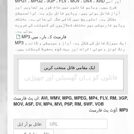
MPG1 ، MPG2 ، 3GP ، FLV ، MOV ، DivX ، XviD اور اسی
طرح ہیں۔ ویڈیو فائلوں میں عام طور پر تصاویر اور
آواز شامل ہوتی ہیں۔ ویڈیو فائل بڑی ہے۔ ٹرانسمیشن
مشکل ہے۔ اسٹوریج میں کافی جگہ لی جاتی ہے۔ مختلف
ویڈیو فارمیٹس میں مختلف کھلاڑیوں کو کھیلنے کی ضرورت
ہوتی ہے۔
MP3 فارمیٹ کے بارے میں
MP3 ایک میوزک فائل کی شکل ہے۔ آواز ، موسیقی ، گانے ،
رنگ ٹونز ، صوتی اثرات اور بہت کچھ محفوظ کرسکتے ہیں۔
ایک مقامی فائل منتخب کریں
فائلوں کو یہاں گھسیٹیں اور چھوڑیں
AVI, WMV, MPG, MPEG, MP4, FLV, RM, 3GP,
ان پٹ فارمیٹ:
MOV, ASF, DV, MP4, MVI, PSP, RM, SWF, VOB
MP3
آؤٹ پٹ فارمیٹ:
فائل یو آر ایل: