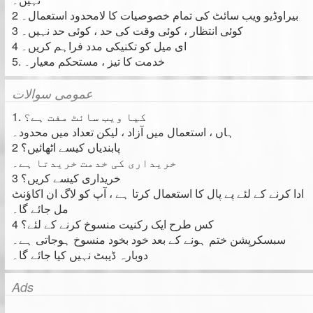
2 بیراوڈیو ویب سائٹ کی تمام خصوصیات کا لامحدود استعمال۔
3 کوئی انتظار ، کوئی وقت کی حد ، کوئی حد نہیں۔
4 ای میل کو تکنیکی مدد فراہم کریں۔
5. خدمت کا تیز ، مستحکم معیار۔
عمومی سوالات
1. کیا ویب سائٹ مفت ہے؟
ہاں ، استعمال میں آزاد ، لیکن تعداد میں محدود۔
2 پابندیاں کیسے اٹھائیں؟
خریداری کی خدمت خریدتا ہے۔
3 خریداری کیسے کریں؟
ادا کرنے کے لئے پے پال کا استعمال کرتا ہے ، آپ کو لاگ ان اکاؤنٹ
مل جائے گا۔
4 کس طرح ایک رکنیت منسوخ کرنے کے لئے؟
سبسکرپشن ختم ہونے کے بعد خود بخود منسوخ ہوجاتی ہے۔
دوبارہ ڈیبٹ نہیں کیا جائے گا۔
Ads