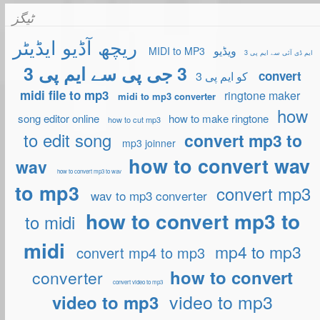
ٹیگز
ریچھ آڈیو ایڈیٹر
ویڈیو
MIDI to MP3
ایم ڈی آئی سے ایم پی 3
3 جی پی سے ایم پی 3
convert
کو ایم پی 3
midi file to mp3
ringtone maker
midi to mp3 converter
how
song editor online
how to make ringtone
how to cut mp3
to edit song
convert mp3 to
mp3 joinner
how to convert wav
wav
how to convert mp3 to wav
to mp3
convert mp3
wav to mp3 converter
how to convert mp3 to
to midi
midi
mp4 to mp3
convert mp4 to mp3
how to convert
converter
convert video to mp3
video to mp3
video to mp3