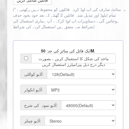
فائلیں شامل کریں
(* یہ سائٹ صارف کی اپ لوڈ کردہ فائلوں کو محفوظ نہیں رکھتی ،
تمام اپلوڈ اور تبدیل شدہ فائلیں 2 گھنٹے کے بعد خود بخود حذف
ہوجائیں گی ، دستاویزات اپ لوڈ کرکے ، آپ ہماری استعمال کی
)
شرائط سے متفق ہیں
استعمال کرنے کی شرائط
.
50M
ایک فائل کی سائز کی حد:
ماخذ کی شکل کا استعمال کریں ، بصورت
دیگر درج ذیل پیرامیٹرز استعمال کریں
آڈیو کوالٹی:
آڈیو انکوڈر:
آڈیو نمونہ کی شرح:
آڈیو چینلز: