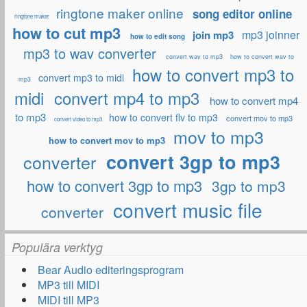
ringtone maker online
song editor online
ringtone maker
how to cut mp3
mp3 joinner
join mp3
how to edit song
mp3 to wav converter
convert wav to mp3
how to convert wav to
how to convert mp3 to
convert mp3 to midi
mp3
midi
convert mp4 to mp3
how to convert mp4
to mp3
how to convert flv to mp3
convert mov to mp3
convert video to mp3
mov to mp3
how to convert mov to mp3
convert 3gp to mp3
converter
how to convert 3gp to mp3
3gp to mp3
convert music file
converter
Populära verktyg
Bear Audio editeringsprogram
MP3 till MIDI
MIDI till MP3