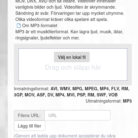
MOV, DivX, XviD och så vidare. Videofiler innehåller
vanligtvis bilder och ljud. Videofilen är skrymmande.
Sändning är svår. Förvaringen tar upp mycket utrymme.
Olika videoformat kräver olika spelare att spela.
Om MP3-formatet
MP3 är ett musikfilerformat. Kan lagra ljud, musik, låtar,
ringsignaler, ljudeffekter och mer.
Välj en lokal fil
Drag och släpp här
Inmatningsformat:
AVI, WMV, MPG, MPEG, MP4, FLV, RM,
3GP, MOV, ASF, DV, MP4, MVI, PSP, RM, SWF, VOB
Utmatningsformat:
MP3
Filens URL:
Lägg till filer
(Genom att ladda upp dokument accepterar du våra