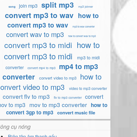
split mp3
join mp3
song
mp3 joinner
convert mp3 to wav
how to
convert mp3 to wav
mp3 to wav converter
convert wav to mp3
how to convert wav to mp3
how to
convert mp3 to midi
convert mp3 to midi
mp3 to midi
mp4 to mp3
converter
convert mp4 to mp3
how to
converter
convert video to mp3
convert video to mp3
video to mp3 converter
convert flv to mp3
convert
flv to mp3 converter
mov to mp3 converter
ov to mp3
how to
convert 3gp to mp3
convert music file
ông cụ nóng
Biên tập âm thanh gấu