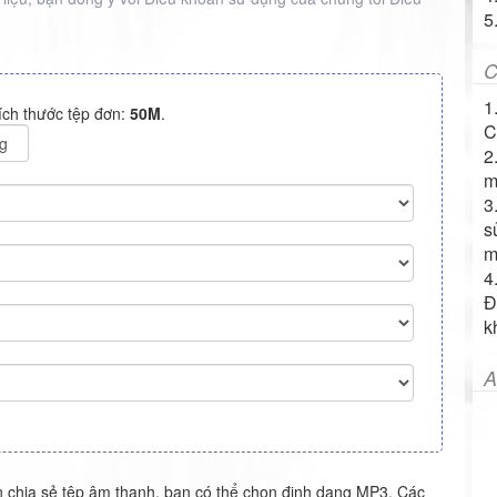
5
C
1
ích thước tệp đơn:
50M
.
C
g
2
m
3
s
m
4
Đ
k
A
 chia sẻ tệp âm thanh, bạn có thể chọn định dạng MP3. Các