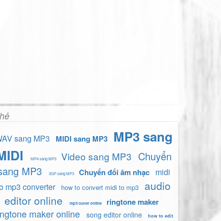
hẻ
MP3 sang
AV sang MP3
MIDI sang MP3
MIDI
Chuyển
Video sang MP3
MP4 sang MP3
sang MP3
midi
Chuyển đổi âm nhạc
3GP sang MP3
audio
to mp3 converter
how to convert midi to mp3
editor online
ringtone maker
mp3 cutter online
ingtone maker online
song editor online
how to edit