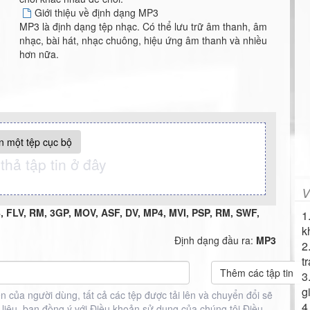
Giới thiệu về định dạng MP3
MP3 là định dạng tệp nhạc. Có thể lưu trữ âm thanh, âm
nhạc, bài hát, nhạc chuông, hiệu ứng âm thanh và nhiều
hơn nữa.
 một tệp cục bộ
thả tập tin ở đây
V
 FLV, RM, 3GP, MOV, ASF, DV, MP4, MVI, PSP, RM, SWF,
1
k
Định dạng đầu ra:
MP3
2
t
Thêm các tập tin
3
g
ên của người dùng, tất cả các tệp được tải lên và chuyển đổi sẽ
4
ài liệu, bạn đồng ý với Điều khoản sử dụng của chúng tôi
Điều