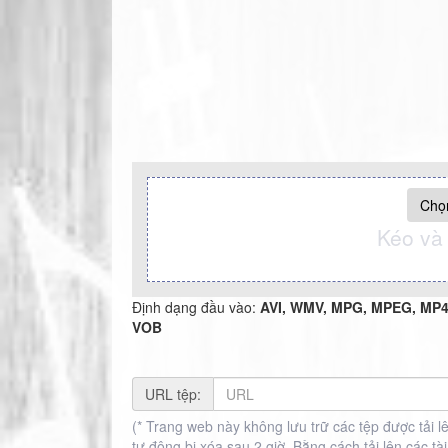
Chọn
Kéo và 
Định dạng đầu vào:
AVI, WMV, MPG, MPEG, MP4,
VOB
URL tệp:
(* Trang web này không lưu trữ các tệp được tải l
tự động bị xóa sau 2 giờ, Bằng cách tải lên các t