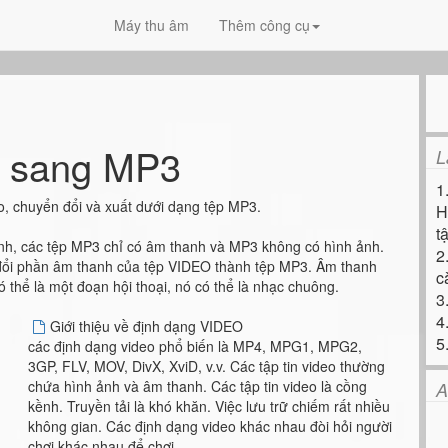
Máy thu âm
Thêm công cụ
o sang MP3
L
1
o, chuyển đổi và xuất dưới dạng tệp MP3.
H
tậ
h, các tệp MP3 chỉ có âm thanh và MP3 không có hình ảnh.
2
đổi phần âm thanh của tệp VIDEO thành tệp MP3. Âm thanh
c
có thể là một đoạn hội thoại, nó có thể là nhạc chuông.
3
4
Giới thiệu về định dạng VIDEO
5
các định dạng video phổ biến là MP4, MPG1, MPG2,
3GP, FLV, MOV, DivX, XviD, v.v. Các tập tin video thường
chứa hình ảnh và âm thanh. Các tập tin video là cồng
A
kềnh. Truyền tải là khó khăn. Việc lưu trữ chiếm rất nhiều
không gian. Các định dạng video khác nhau đòi hỏi người
chơi khác nhau để chơi.