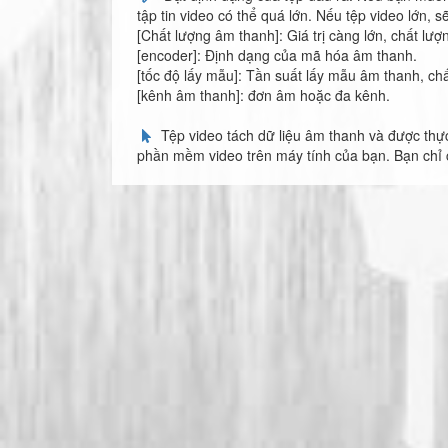
tập tin video có thể quá lớn. Nếu tệp video lớn, s
[Chất lượng âm thanh]: Giá trị càng lớn, chất lượ
[encoder]: Định dạng của mã hóa âm thanh.
[tốc độ lấy mẫu]: Tần suất lấy mẫu âm thanh, chấ
[kênh âm thanh]: đơn âm hoặc đa kênh.
Tệp video tách dữ liệu âm thanh và được thực
phần mềm video trên máy tính của bạn. Bạn chỉ cầ