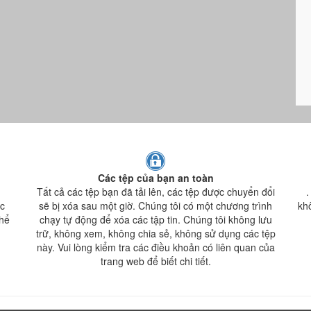
Các tệp của bạn an toàn
Tất cả các tệp bạn đã tải lên, các tệp được chuyển đổi
.
c
sẽ bị xóa sau một giờ. Chúng tôi có một chương trình
kh
thể
chạy tự động để xóa các tập tin. Chúng tôi không lưu
trữ, không xem, không chia sẻ, không sử dụng các tệp
này. Vui lòng kiểm tra các điều khoản có liên quan của
trang web để biết chi tiết.