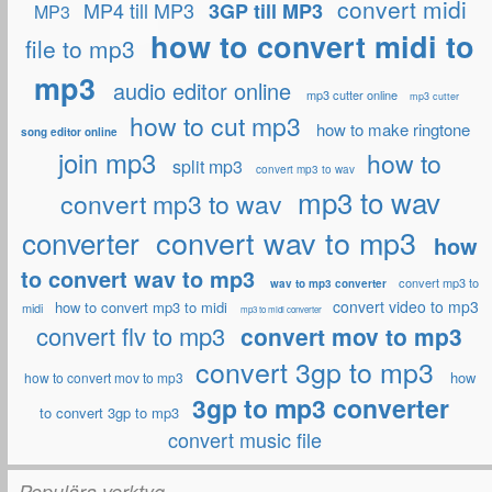
convert midi
MP4 till MP3
3GP till MP3
MP3
how to convert midi to
file to mp3
mp3
audio editor online
mp3 cutter online
mp3 cutter
how to cut mp3
how to make ringtone
song editor online
join mp3
how to
split mp3
convert mp3 to wav
mp3 to wav
convert mp3 to wav
convert wav to mp3
converter
how
to convert wav to mp3
convert mp3 to
wav to mp3 converter
convert video to mp3
how to convert mp3 to midi
midi
mp3 to midi converter
convert flv to mp3
convert mov to mp3
convert 3gp to mp3
how
how to convert mov to mp3
3gp to mp3 converter
to convert 3gp to mp3
convert music file
Populära verktyg