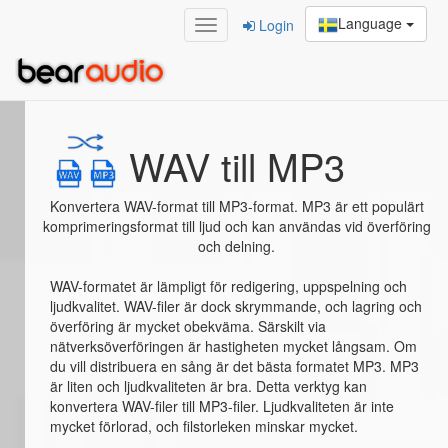
Language
Login
Home
/
WAV till MP3
WAV till MP3
Konvertera WAV-format till MP3-format. MP3 är ett populärt
komprimeringsformat till ljud och kan användas vid överföring
och delning.
WAV-formatet är lämpligt för redigering, uppspelning och
ljudkvalitet. WAV-filer är dock skrymmande, och lagring och
överföring är mycket obekväma. Särskilt via
nätverksöverföringen är hastigheten mycket långsam. Om
du vill distribuera en sång är det bästa formatet MP3. MP3
är liten och ljudkvaliteten är bra. Detta verktyg kan
konvertera WAV-filer till MP3-filer. Ljudkvaliteten är inte
mycket förlorad, och filstorleken minskar mycket.